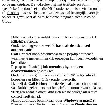
CRM integratie te bieden heeft, kijk dan bij de dienst omschrijving
op de marketplace. De volledige lijst met telefonie-platform-
specifieke functionaliteiten die Mitel ondersteunt, is te vinden onder
tab
functies
, maar we hebben alvast een aantal belangrijke voor je
op een rij gezet. Met de Mitel telefonie integratie biedt IP Voice
Group:
Uitbellen met één muisklik op een telefoonnummer met de
Klik&Bel
functie.
Ondersteuning voor zowel de
basic als de advanced
authenticatie
.
Call Control
knop beschikbaar in de pop-up notificatie
waarmee je met één muisklik oproepen kunt beantwoorden en
beëindigen.
Pop-up notificatie bij
inkomende, uitgaande en
doorverbonden
gesprekken.
Onder dezelfde gebruiker,
meerdere CRM integraties
te
koppelen aan Mitel (OIG) zonder meerprijs.
Dankzij de
Call History
functie zie je alle contactmomenten
van Bubble gebruikers met het telefoonnummer van de laatste
90 dagen zodat je direct kunt zien welke collega als laatste
contact heeft gehad.
Native applicatie beschikbaar voor
Windows
&
macOS
.
Eenvoudig en veilig inloggen op basis van
Single sign-on