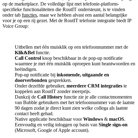
op de marketplace. De volledige lijst met telefonie-platform-
specifieke functionaliteiten die RoutIT ondersteunt, is te vinden
onder tab
functies
, maar we hebben alvast een aantal belangrijke
voor je op een rij gezet. Met de RoutIT telefonie integratie biedt IP
Voice Group:
Uitbellen met één muisklik op een telefoonnummer met de
Klik&Bel
functie.
Call Control
knop beschikbaar in de pop-up notificatie
waarmee je met één muisklik oproepen kunt beantwoorden en
beëindigen.
Pop-up notificatie bij
inkomende, uitgaande en
doorverbonden
gesprekken.
Onder dezelfde gebruiker,
meerdere CRM integraties
te
koppelen aan RoutIT zonder meerprijs.
Dankzij de
Call History
functie zie je alle contactmomenten
van Bubble gebruikers met het telefoonnummer van de laatste
90 dagen zodat je direct kunt zien welke collega als laatste
contact heeft gehad.
Native applicatie beschikbaar voor
Windows
&
macOS
.
Eenvoudig en veilig inloggen op basis van
Single sign-on
(Microsoft, Google of Apple account).