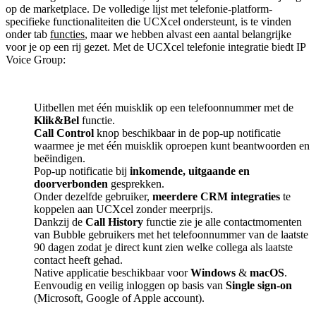
op de marketplace. De volledige lijst met telefonie-platform-
specifieke functionaliteiten die UCXcel ondersteunt, is te vinden
onder tab
functies
, maar we hebben alvast een aantal belangrijke
voor je op een rij gezet. Met de UCXcel telefonie integratie biedt IP
Voice Group:
Uitbellen met één muisklik op een telefoonnummer met de
Klik&Bel
functie.
Call Control
knop beschikbaar in de pop-up notificatie
waarmee je met één muisklik oproepen kunt beantwoorden en
beëindigen.
Pop-up notificatie bij
inkomende, uitgaande en
doorverbonden
gesprekken.
Onder dezelfde gebruiker,
meerdere CRM integraties
te
koppelen aan UCXcel zonder meerprijs.
Dankzij de
Call History
functie zie je alle contactmomenten
van Bubble gebruikers met het telefoonnummer van de laatste
90 dagen zodat je direct kunt zien welke collega als laatste
contact heeft gehad.
Native applicatie beschikbaar voor
Windows
&
macOS
.
Eenvoudig en veilig inloggen op basis van
Single sign-on
(Microsoft, Google of Apple account).