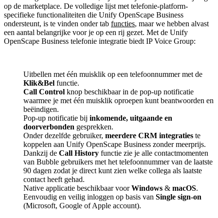
op de marketplace. De volledige lijst met telefonie-platform-
specifieke functionaliteiten die Unify OpenScape Business
ondersteunt, is te vinden onder tab
functies
, maar we hebben alvast
een aantal belangrijke voor je op een rij gezet. Met de Unify
OpenScape Business telefonie integratie biedt IP Voice Group:
Uitbellen met één muisklik op een telefoonnummer met de
Klik&Bel
functie.
Call Control
knop beschikbaar in de pop-up notificatie
waarmee je met één muisklik oproepen kunt beantwoorden en
beëindigen.
Pop-up notificatie bij
inkomende, uitgaande en
doorverbonden
gesprekken.
Onder dezelfde gebruiker,
meerdere CRM integraties
te
koppelen aan Unify OpenScape Business zonder meerprijs.
Dankzij de
Call History
functie zie je alle contactmomenten
van Bubble gebruikers met het telefoonnummer van de laatste
90 dagen zodat je direct kunt zien welke collega als laatste
contact heeft gehad.
Native applicatie beschikbaar voor
Windows
&
macOS
.
Eenvoudig en veilig inloggen op basis van
Single sign-on
(Microsoft, Google of Apple account).