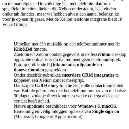
op de marketplace. De volledige lijst met telefonie-platform-
specifieke functionaliteiten die Xelion ondersteunt, is te vinden
onder tab
functies
, maar we hebben alvast een aantal belangrijke
voor je op een rij gezet. Met de Xelion telefonie integratie biedt IP
Voice Group:
Uitbellen met één muisklik op een telefoonnummer met de
Klik&Bel
functie.
Zoek direct Xelion-contactgegevens in de
Searchbar
desktop
applicatie ook al is er op dat moment geen telefoongesprek.
Pop-up notificatie bij
inkomende, uitgaande en
doorverbonden
gesprekken.
Onder dezelfde gebruiker,
meerdere CRM integraties
te
koppelen aan Xelion zonder meerprijs.
Dankzij de
Call History
functie zie je alle contactmomenten
van Bubble gebruikers met het telefoonnummer van de laatste
90 dagen zodat je direct kunt zien welke collega als laatste
contact heeft gehad.
Native applicatie beschikbaar voor
Windows
&
macOS
.
Eenvoudig en veilig inloggen op basis van
Single sign-on
(Microsoft, Google of Apple account).