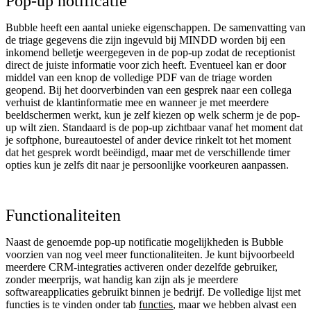
Pop-up notificatie
Bubble heeft een aantal unieke eigenschappen. De samenvatting van
de triage gegevens die zijn ingevuld bij MINDD worden bij een
inkomend belletje weergegeven in de pop-up zodat de receptionist
direct de juiste informatie voor zich heeft. Eventueel kan er door
middel van een knop de volledige PDF van de triage worden
geopend. Bij het doorverbinden van een gesprek naar een collega
verhuist de klantinformatie mee en wanneer je met meerdere
beeldschermen werkt, kun je zelf kiezen op welk scherm je de pop-
up wilt zien. Standaard is de pop-up zichtbaar vanaf het moment dat
je softphone, bureautoestel of ander device rinkelt tot het moment
dat het gesprek wordt beëindigd, maar met de verschillende timer
opties kun je zelfs dit naar je persoonlijke voorkeuren aanpassen.
Functionaliteiten
Naast de genoemde pop-up notificatie mogelijkheden is Bubble
voorzien van nog veel meer functionaliteiten. Je kunt bijvoorbeeld
meerdere CRM-integraties activeren onder dezelfde gebruiker,
zonder meerprijs, wat handig kan zijn als je meerdere
softwareapplicaties gebruikt binnen je bedrijf. De volledige lijst met
functies is te vinden onder tab
functies
, maar we hebben alvast een